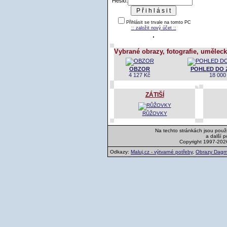
Heslo:
Přihlásit se trvale na tomto PC
:: založit nový účet ::
Vybrané obrazy, fotografie, uměleck
OBZOR
POHLED DO 
4 127 Kč
18 000
ZÁTIŠÍ
RŮŽOVKY
Na techto stránkách jsou použi
a další 
Copyright 1997-202
Odkazy:
Maluj.cz - výtvarné potřeby
,
Obrazy Dagm