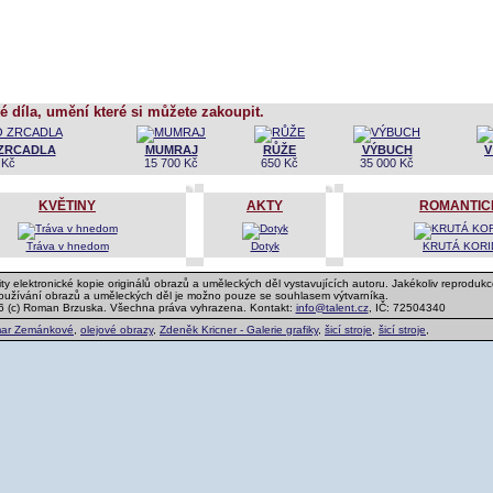
é díla, umění které si můžete zakoupit.
ZRCADLA
MUMRAJ
RŮŽE
VÝBUCH
V
 Kč
15 700 Kč
650 Kč
35 000 Kč
KVĚTINY
AKTY
ROMANTIC
Tráva v hnedom
Dotyk
KRUTÁ KORI
ty elektronické kopie originálů obrazů a uměleckých děl vystavujících autoru. Jakékoliv reprodukc
používání obrazů a uměleckých děl je možno pouze se souhlasem výtvarníka.
6 (c) Roman Brzuska. Všechna práva vyhrazena. Kontakt:
info@talent.cz
, IČ: 72504340
ar Zemánkové
,
olejové obrazy
,
Zdeněk Kricner - Galerie grafiky
,
šicí stroje
,
šicí stroje
,