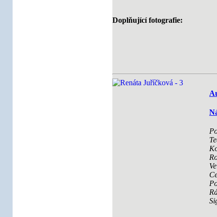
Doplňující fotografie:
Au
Ná
Po
Te
Ko
Ro
Ve
Ce
Po
R
Si