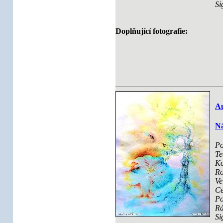
Si
Doplňující fotografie:
Au
Ná
Po
Te
Ko
Ro
Ve
Ce
Po
R
Si