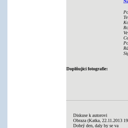
Ná
Po
Te
Ko
Ro
Ve
Ce
Po
R
Si
Doplňující fotografie:
Diskuse k autorovi
Obraza (Katka, 22.11.2013 19
Dobrý den, daly by se va