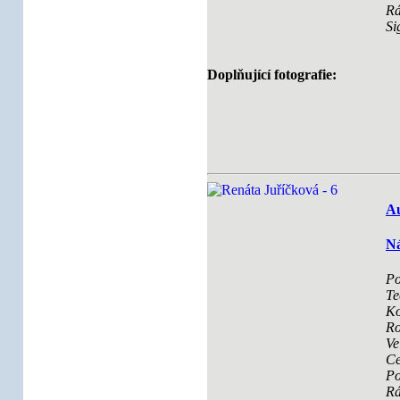
R
Si
Doplňující fotografie:
Au
Ná
Po
Te
Ko
Ro
Ve
Ce
Po
R