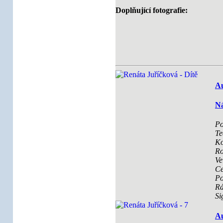
Doplňující fotografie:
Au
Ná
Po
Te
Ko
Ro
Ve
Ce
Po
R
Si
Au