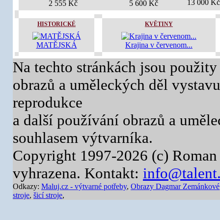
13 000 Kč
2 555 Kč
5 600 Kč
HISTORICKÉ
KVĚTINY
MATĚJSKÁ
Krajina v červenom...
Na techto stránkách jsou použity
obrazů a uměleckých děl vystavuj
reprodukce
a další používání obrazů a uměl
souhlasem výtvarníka.
Copyright 1997-2026 (c) Roman 
vyhrazena. Kontakt:
info@talent
Odkazy:
Maluj.cz - výtvarné potřeby
,
Obrazy Dagmar Zemánkové
stroje
,
šicí stroje
,