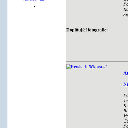
Po
R
Si
Doplňující fotografie:
Au
Ná
Po
Te
Ko
Ro
Ve
Ce
Po