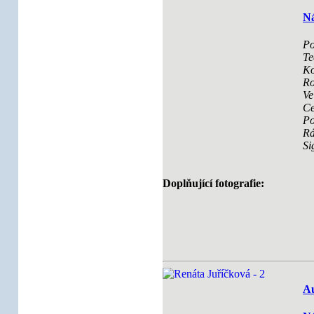
Ná
Po
Te
Ko
Ro
Ve
Ce
Po
R
Si
Doplňující fotografie:
Au