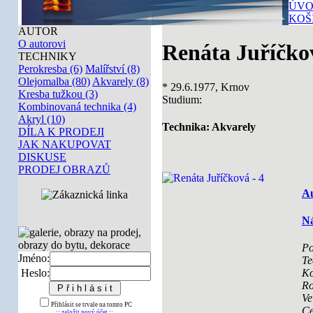
ÚVO
KOŠ
AUTOR
O autorovi
Renáta Juříčko
TECHNIKY
Perokresba (6)
Malířství (8)
Olejomalba (80)
Akvarely (8)
* 29.6.1977, Krnov
Kresba tužkou (3)
Studium:
Kombinovaná technika (4)
Akryl (10)
Technika: Akvarely
DÍLA K PRODEJI
JAK NAKUPOVAT
DISKUSE
PRODEJ OBRAZŮ
Au
Ná
Po
Jméno:
Te
Heslo:
Ko
Ro
Ve
Přihlásit se trvale na tomto PC
Ce
:: založit nový účet ::