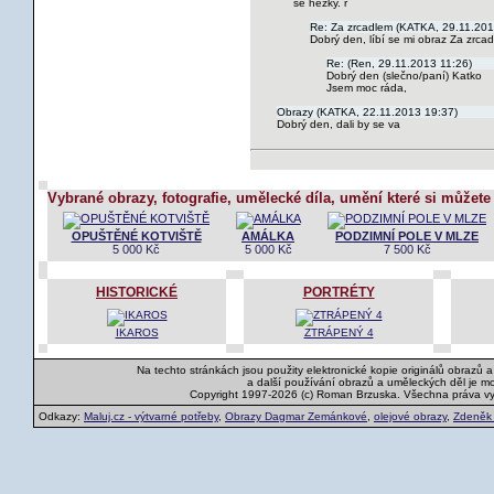
se hezky. r
Re: Za zrcadlem (KATKA, 29.11.201
Dobrý den, líbí se mi obraz Za zrcad
Re: (Ren, 29.11.2013 11:26)
Dobrý den (slečno/paní) Katko
Jsem moc ráda,
Obrazy (KATKA, 22.11.2013 19:37)
Dobrý den, dali by se va
Vybrané obrazy, fotografie, umělecké díla, umění které si můžete
OPUŠTĚNÉ KOTVIŠTĚ
AMÁLKA
PODZIMNÍ POLE V MLZE
5 000 Kč
5 000 Kč
7 500 Kč
HISTORICKÉ
PORTRÉTY
IKAROS
ZTRÁPENÝ 4
Na techto stránkách jsou použity elektronické kopie originálů obrazů 
a další používání obrazů a uměleckých děl je m
Copyright 1997-2026 (c) Roman Brzuska. Všechna práva v
Odkazy:
Maluj.cz - výtvarné potřeby
,
Obrazy Dagmar Zemánkové
,
olejové obrazy
,
Zdeněk K