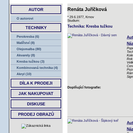
ÚVOD
Renáta Juříčková
AUTOR
* 29.6.1977, Krnov
O autorovi
Studium:
Technika: Kresba tužkou
TECHNIKY
Perokresba (6)
Aut
Malířství (8)
Náz
Popi
Olejomalba (80)
Tech
Akvarely (8)
Kole
Rok
Kresba tužkou (3)
Veli
Cen
Kombinovaná technika (4)
Poz
Rám
Akryl (10)
Sig
DÍLA K PRODEJI
Doplňující fotografie:
JAK NAKUPOVAT
DISKUSE
PRODEJ OBRAZŮ
Aut
Náz