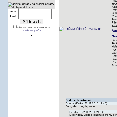
Popi
Tech
Kole
Rok
Jméno:
Veli
Cen
Heslo:
Poz
Rám
Sig
Přihlásit se trvale na tomto PC
Aut
:: založit nový účet ::
Náz
Popi
Tech
Kole
Rok
Veli
Cen
Poz
Rám
Sig
Diskuse k autorovi
Obraza (Katka, 22.11.2013 19:40)
Dobrý den, daly by se va
Re: (Ren, 22.11.2013 21:14)
Dobrý den. Určitě bychom se mohly doml