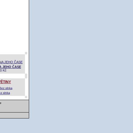
A JEHO ČASE
0 Kč
ĚTINY
z slnka
e