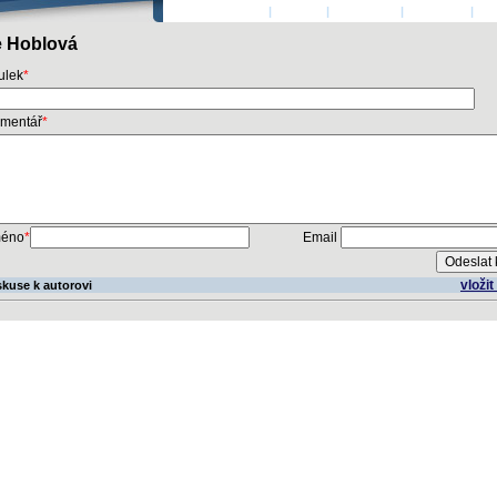
ÚVODNÍ STRANA
|
AUTOŘI
|
PŘIHLÁSIT
|
KONTAKT
|
KO
e Hoblová
tulek
*
mentář
*
éno
*
Email
vloži
skuse k autorovi