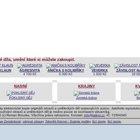
é díla, umění které si můžete zakoupit.
 KLAUN
AGRESIVITA
ANIČKA S KOLIBŘÍKY
VEVERKA
ZÁVISLOST N
4 700 Kč
5 000 Kč
1 500 Kč
18 00
NAIVNÍ
KRAJINY
KV
POKLIDNÝ DĚJ
Zemská brána
Be
ty elektronické kopie originálů obrazů a uměleckých děl vystavujících autoru. Jakékoliv reprodukc
používání obrazů a uměleckých děl je možno pouze se souhlasem výtvarníka.
6 (c) Roman Brzuska. Všechna práva vyhrazena. Kontakt:
info@talent.cz
, IČ: 72504340
ar Zemánkové
,
olejové obrazy
,
Zdeněk Kricner - Galerie grafiky
,
šicí stroje
,
šicí stroje
,