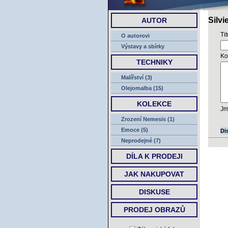
Silvi
AUTOR
Ti
O autorovi
Výstavy a sbírky
Ko
TECHNIKY
Malířství (3)
Olejomalba (15)
KOLEKCE
Jm
Zrození Nemesis (1)
Emoce (5)
Di
Neprodejné (7)
DÍLA K PRODEJI
JAK NAKUPOVAT
DISKUSE
PRODEJ OBRAZŮ