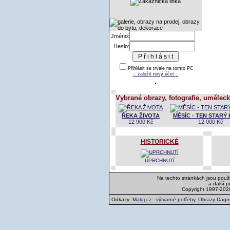
Jméno:
Heslo:
Přihlásit se trvale na tomto PC
:: založit nový účet ::
Vybrané obrazy, fotografie, uměleck
ŘEKA ŽIVOTA
MĚSÍC - TEN STARÝ
12 900 Kč
12 000 Kč
HISTORICKÉ
UPRCHNUTÍ
Na techto stránkách jsou použi
a další 
Copyright 1997-202
Odkazy:
Maluj.cz - výtvarné potřeby
,
Obrazy Dagm