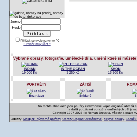
Jméno:
Heslo:
Přihlásit se trvale na tomto PC
:: založit nový účet ::
Vybrané obrazy, fotografie, umělecké díla, umění které si můžete
INDIÁN
IN THE OCEAN
SHON
19 000 Kč
3 250 Kč
15 900 Kč
PORTRÉTY
ZÁTIŠÍ
ROMA
Bez názvu
Snídaně
S
Na techto stránkách jsou použity elektronické kopie originálů obrazů 
a další používání obrazů a uměleckých děl je m
Copyright 1997-2026 (c) Roman Brzuska. Všechna práva v
Odkazy:
Maluj.cz - výtvarné potřeby
,
Obrazy Dagmar Zemánkové
,
olejové obrazy
,
Zdeněk K