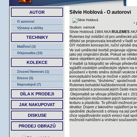
ÚVOD
Silvie Hoblová - O autorovi
AUTOR
O autorovi
* 
Studium: samouk
Výstavy a sbírky
Silvie Hoblová 1984 AKA
RULEMES
AK
Rulemes byl zvláštní cit pro umělecké pů
TECHNIKY
dětství se projevovala kreativně v řadě s
DIY módním koncepcím, ruční výrobě do
Malířství (3)
Ve své umělecké tvorbě projevuje výjim
Olejomalba (15)
jako její originální divák. Pokud se někte
stane objektem její pozornosti, lze oč
KOLEKCE
V malbě (a fotografii) se věnuje předev
vyjádřit osobitým uměleckým stylem na ro
Zrození Nemesis (1)
působení v tomto směru dotváří veskrze k
konceptuální tvorby je možné v jejích ob
Emoce (5)
k sobě samému, "druhému", společnosti a
Neprodejné (7)
Rulemes bohatství každodennosti znamená
zpracovávat a posouvat jejich často irac
DÍLA K PRODEJI
Olejomalbě se věnuje přibližně od r. 201
nekonečným možnostem jejich barevných 
texturu a plasticitu. To přináší možnost
JAK NAKUPOVAT
struktur. Dojem z takového vyjádření je ko
ojedinělé zkušenosti s ohlasy na její per
DISKUSE
chce vyjadřováním svých emocí nad spole
možností nahlížení a vnímání současnéh
PRODEJ OBRAZŮ