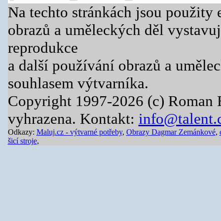
Na techto stránkách jsou použity 
obrazů a uměleckých děl vystavuj
reprodukce
a další používání obrazů a uměle
souhlasem výtvarníka.
Copyright 1997-2026 (c) Roman 
vyhrazena. Kontakt:
info@talent.
Odkazy:
Maluj.cz - výtvarné potřeby
,
Obrazy Dagmar Zemánkové
,
šicí stroje
,