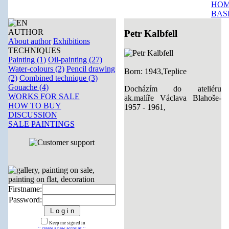
HOM
BAS
AUTHOR
Petr Kalbfell
About author
Exhibitions
TECHNIQUES
Painting (1)
Oil-painting (27)
Water-colours (2)
Pencil drawing
Born: 1943,Teplice
(2)
Combined technique (3)
Gouache (4)
Docházím do ateliéru
WORKS FOR SALE
ak.malíře Václava Blahoše-
HOW TO BUY
1957 - 1961,
DISCUSSION
SALE PAINTINGS
Firstname:
Password:
Keep me signed in
:: create a new account ::