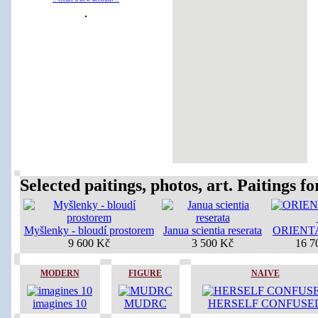
Selected paitings, photos, art. Paitings for
Myšlenky - bloudí prostorem
Janua scientia reserata
ORIENT
9 600 Kč
3 500 Kč
16 7
MODERN
FIGURE
NAIVE
imagines 10
MUDRC
HERSELF CONFUSE