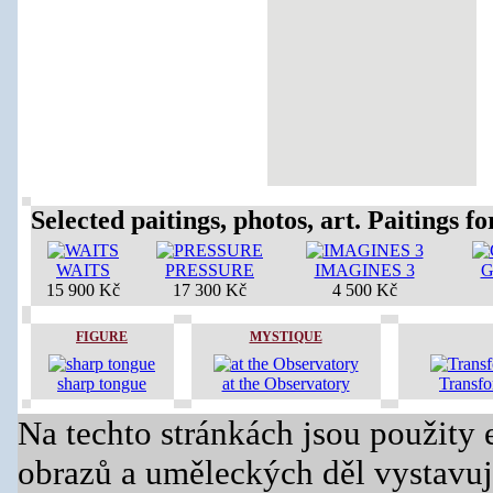
Selected paitings, photos, art. Paitings for
WAITS
PRESSURE
IMAGINES 3
G
15 900 Kč
17 300 Kč
4 500 Kč
FIGURE
MYSTIQUE
sharp tongue
at the Observatory
Transf
Na techto stránkách jsou použity 
obrazů a uměleckých děl vystavuj