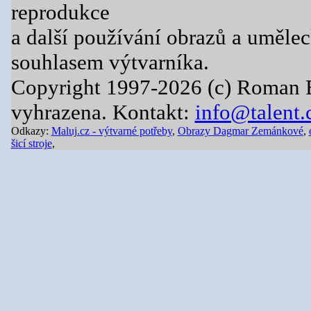
reprodukce
a další používání obrazů a uměle
souhlasem výtvarníka.
Copyright 1997-2026 (c) Roman 
vyhrazena. Kontakt:
info@talent.
Odkazy:
Maluj.cz - výtvarné potřeby
,
Obrazy Dagmar Zemánkové
,
šicí stroje
,