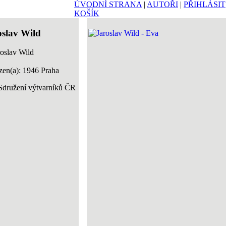
ÚVODNÍ STRANA
|
AUTOŘI
|
PŘIHLÁSIT
KOŠÍK
oslav Wild
zen(a): 1946 Praha
 Sdružení výtvarníků ČR