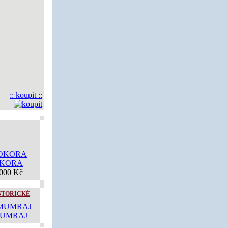
:: koupit ::
KORA
000 Kč
STORICKÉ
UMRAJ