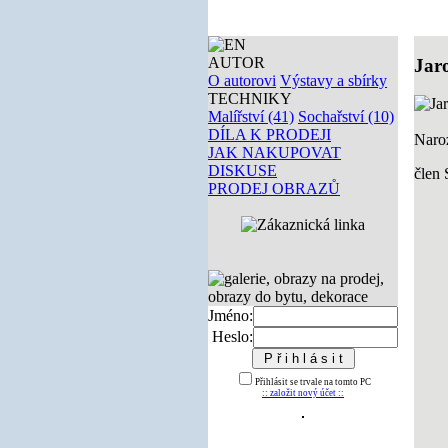
AUTOR
Jar
O autorovi
Výstavy a sbírky
TECHNIKY
Malířství (41)
Sochařství (10)
DÍLA K PRODEJI
Naro
JAK NAKUPOVAT
DISKUSE
člen
PRODEJ OBRAZŮ
Jméno:
Heslo:
Přihlásit se trvale na tomto PC
:: založit nový účet ::