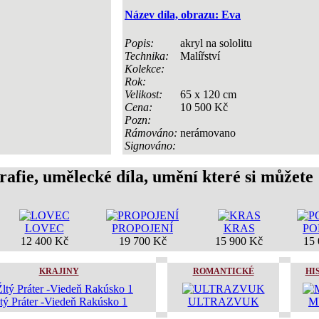
Název díla, obrazu: Eva
Popis:
akryl na sololitu
Technika:
Malířství
Kolekce:
Rok:
Velikost:
65 x 120 cm
Cena:
10 500 Kč
Pozn:
Rámováno:
nerámovano
Signováno:
rafie, umělecké díla, umění které si můžete
LOVEC
PROPOJENÍ
KRAS
PO
12 400 Kč
19 700 Kč
15 900 Kč
15 
KRAJINY
ROMANTICKÉ
HI
tý Práter -Viedeň Rakúsko 1
ULTRAZVUK
M