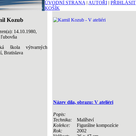
ÚVODNÍ STRANA
|
AUTOŘI
|
PŘIHLÁSIT
KOŠÍK
il Kozub
en(a): 14.10.1980,
á ľubovňa
ká škola výtvarných
, Bratislava
Název díla, obrazu: V ateliéri
Popis:
Technika:
Malířství
Kolekce:
Figurálne kompozície
Rok:
2002