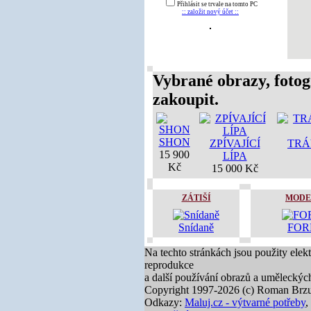
Přihlásit se trvale na tomto PC
:: založit nový účet ::
Vybrané obrazy, fotog
zakoupit.
SHON
ZPÍVAJÍCÍ
TRÁ
15 900
LÍPA
Kč
15 000 Kč
ZÁTIŠÍ
MODE
Snídaně
FOR
Na techto stránkách jsou použity elek
reprodukce
a další používání obrazů a uměleckýc
Copyright 1997-2026 (c) Roman Brzu
Odkazy:
Maluj.cz - výtvarné potřeby
,