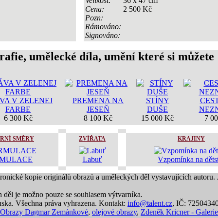
Velikost:
36 x 47 cm
Cena:
2 500 Kč
Pozn:
Rámováno:
Signováno:
rafie, umělecké díla, umění které si můžete
VA V ZELENEJ
PREMENA NA
STÍNY
CES
FARBE
JESEŇ
DUŠE
NEZ
6 300 Kč
8 100 Kč
15 000 Kč
7 0
RNÍ SMĚRY
ZVÍŘATA
KRAJINY
MULACE
Labuť
Vzpomínka na děts
tronické kopie originálů obrazů a uměleckých děl vystavujících autoru.
h děl je možno pouze se souhlasem výtvarníka.
ska. Všechna práva vyhrazena. Kontakt:
info@talent.cz
, IČ: 7250434
Obrazy Dagmar Zemánkové
,
olejové obrazy
,
Zdeněk Kricner - Galerie