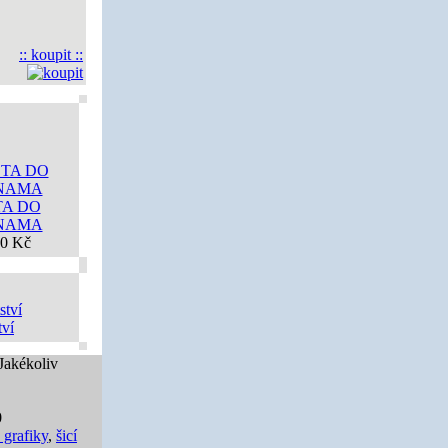
:: koupit ::
TA DO
NAMA
00 Kč
tví
 Jakékoliv
0
 grafiky
,
šicí