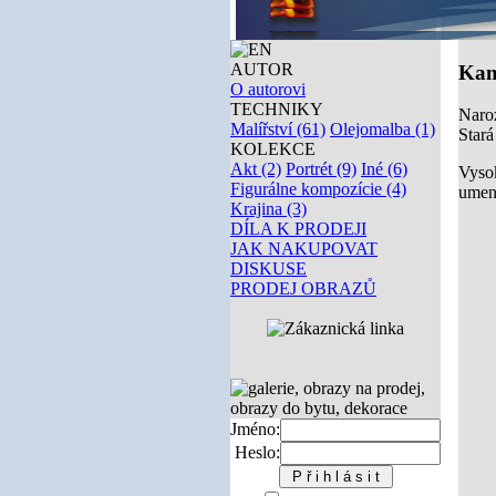
AUTOR
Kam
O autorovi
TECHNIKY
Naroz
Malířství (61)
Olejomalba (1)
Star
KOLEKCE
Akt (2)
Portrét (9)
Iné (6)
Vyso
Figurálne kompozície (4)
umení
Krajina (3)
DÍLA K PRODEJI
JAK NAKUPOVAT
DISKUSE
PRODEJ OBRAZŮ
Jméno:
Heslo: