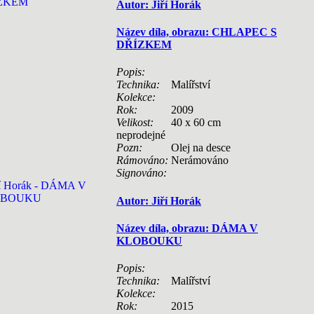
Autor: Jiří Horák
Název díla, obrazu: CHLAPEC S
DŘÍZKEM
Popis:
Technika:
Malířství
Kolekce:
Rok:
2009
Velikost:
40 x 60 cm
neprodejné
Pozn:
Olej na desce
Rámováno:
Nerámováno
Signováno:
Autor: Jiří Horák
Název díla, obrazu: DÁMA V
KLOBOUKU
Popis:
Technika:
Malířství
Kolekce:
Rok:
2015