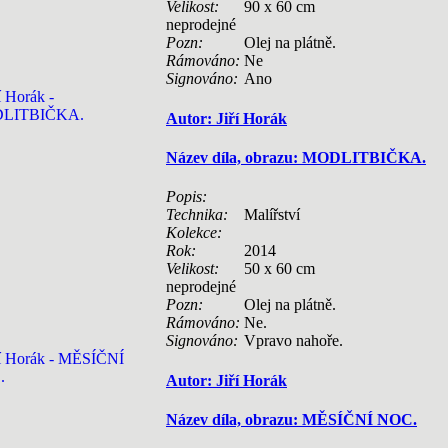
Velikost:
90 x 60 cm
neprodejné
Pozn:
Olej na plátně.
Rámováno:
Ne
Signováno:
Ano
Autor: Jiří Horák
Název díla, obrazu: MODLITBIČKA.
Popis:
Technika:
Malířství
Kolekce:
Rok:
2014
Velikost:
50 x 60 cm
neprodejné
Pozn:
Olej na plátně.
Rámováno:
Ne.
Signováno:
Vpravo nahoře.
Autor: Jiří Horák
Název díla, obrazu: MĚSÍČNÍ NOC.