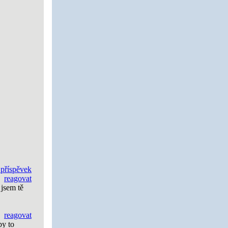
 příspěvek
reagovat
 jsem tě
reagovat
by to