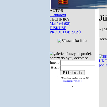
AUTOR
O autorovi
Ji
TECHNIKY
Malířství (98)
DISKUSE
* 19
PRODEJ OBRAZŮ
Tech
Jméno:
Heslo:
Přihlásit se trvale na tomto PC
:: založit nový účet ::