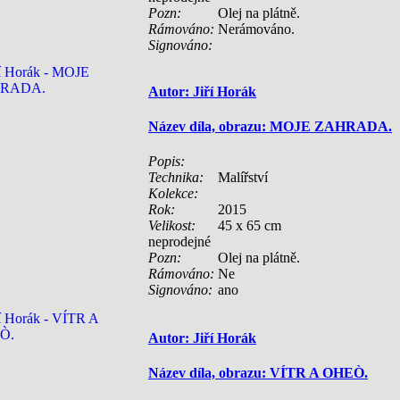
Pozn:
Olej na plátně.
Rámováno:
Nerámováno.
Signováno:
Autor: Jiří Horák
Název díla, obrazu: MOJE ZAHRADA.
Popis:
Technika:
Malířství
Kolekce:
Rok:
2015
Velikost:
45 x 65 cm
neprodejné
Pozn:
Olej na plátně.
Rámováno:
Ne
Signováno:
ano
Autor: Jiří Horák
Název díla, obrazu: VÍTR A OHEÒ.