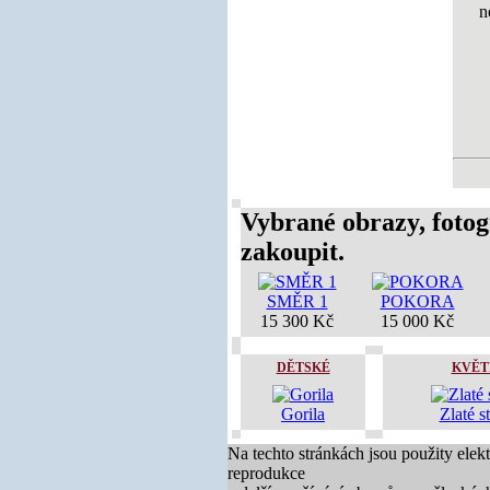
n
Vybrané obrazy, fotog
zakoupit.
SMĚR 1
POKORA
15 300 Kč
15 000 Kč
DĚTSKÉ
KVĚT
Gorila
Zlaté s
Na techto stránkách jsou použity elek
reprodukce