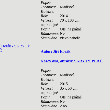
Popis:
Technika:
Malířství
Kolekce:
Rok:
2014
Velikost:
70 x 100 cm
neprodejné
Pozn:
Olej na plátně.
Rámováno:
Ne.
Signováno:
vlevo nahoře
Autor: Jiří Horák
Název díla, obrazu: SKRYTÝ PLÁČ
Popis:
Technika:
Malířství
Kolekce:
Rok:
2015
Velikost:
35 x 50 cm
neprodejné
Pozn:
Olej na plátně.
Rámováno:
Ne
Signováno:
Ano