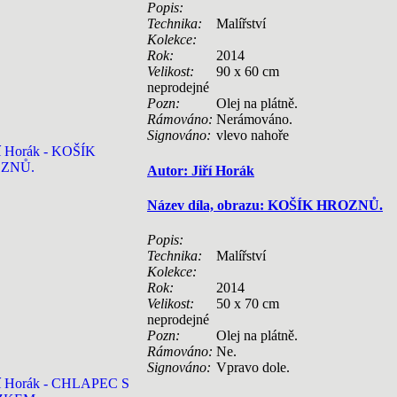
Popis:
Technika:
Malířství
Kolekce:
Rok:
2014
Velikost:
90 x 60 cm
neprodejné
Pozn:
Olej na plátně.
Rámováno:
Nerámováno.
Signováno:
vlevo nahoře
Autor: Jiří Horák
Název díla, obrazu: KOŠÍK HROZNŮ.
Popis:
Technika:
Malířství
Kolekce:
Rok:
2014
Velikost:
50 x 70 cm
neprodejné
Pozn:
Olej na plátně.
Rámováno:
Ne.
Signováno:
Vpravo dole.