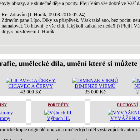
ebyly obrazy, ale skutečné děje a pocity. Přeji Vám vše dobré ve Vaší da
Re: Zdravím (J. Horák, 09.08.2016 05:24)
Zdravím pane Lípo. Díky za příspěvek. Však také ano, bez pocitu ne
namalovat. To hlavní je vše cítit. Jakýkoli kalkul se nedaří:)) Přeji i 
dny, s pozdravem J. Horák.
rafie, umělecké díla, umění které si můžete
CICAVEC A ČERVY
DIMENZE VJEMŮ
N
43 000 Kč
35 000 Kč
2
INY
PORTRÉTY
DUCHOVNÍ
tromy
Výbuch III.
VYVÁŽENO
tronické kopie originálů obrazů a uměleckých děl vystavujících autoru.