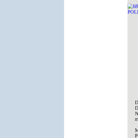
D
D
N
m
M
P