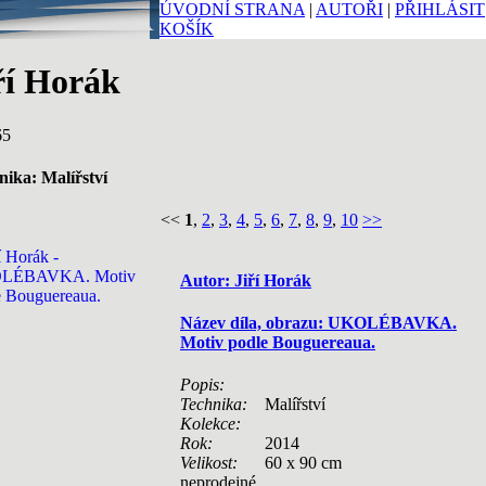
ÚVODNÍ STRANA
|
AUTOŘI
|
PŘIHLÁSIT
KOŠÍK
ří Horák
65
nika: Malířství
<<
1
,
2
,
3
,
4
,
5
,
6
,
7
,
8
,
9
,
10
>>
Autor: Jiří Horák
Název díla, obrazu: UKOLÉBAVKA.
Motiv podle Bouguereaua.
Popis:
Technika:
Malířství
Kolekce:
Rok:
2014
Velikost:
60 x 90 cm
neprodejné