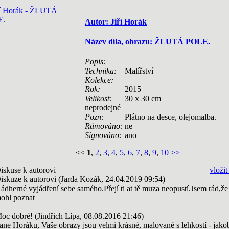
Autor: Jiří Horák
Název díla, obrazu: ŽLUTÁ POLE.
Popis:
Technika:
Malířství
Kolekce:
Rok:
2015
Velikost:
30 x 30 cm
neprodejné
Pozn:
Plátno na desce, olejomalba.
Rámováno:
ne
Signováno:
ano
<<
1
,
2
,
3
,
4
,
5
,
6
,
7
,
8
,
9
,
10
>>
iskuse k autorovi
vložit
iskuze k autorovi (Jarda Kozák, 24.04.2019 09:54)
ádherné vyjádření sebe samého.Přejí ti at tě muza neopustí.Jsem rád,že
ohl poznat
oc dobré! (Jindřich Lípa, 08.08.2016 21:46)
ane Horáku, Vaše obrazy jsou velmi krásné, malované s lehkostí - jako