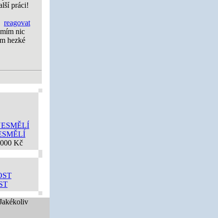
lší práci!
reagovat
umím nic
Vám hezké
ESMĚLÍ
 000 Kč
ST
 Jakékoliv