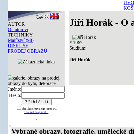
ÚVO
KOŠ
Jiří Horák - O 
AUTOR
O autorovi
TECHNIKY
Malířství (98)
* 1965
DISKUSE
Studium:
PRODEJ OBRAZŮ
Jiří Horák
Jméno:
Heslo:
Přihlásit se trvale na tomto PC
:: založit nový účet ::
Vybrané obrazy, fotografie, umělecké dí