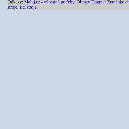
Odkazy:
Maluj.cz - výtvarné potřeby
,
Obrazy Dagmar Zemánkové
stroje
,
šicí stroje
,