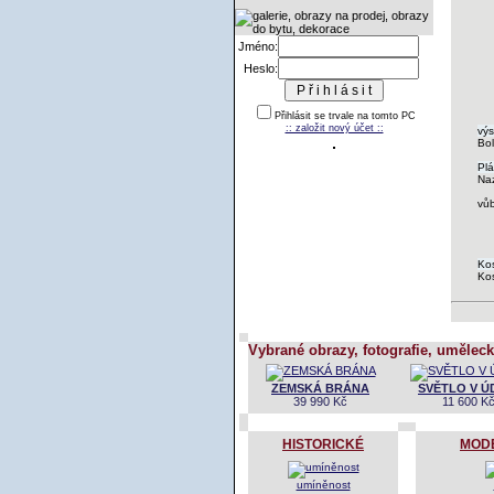
Jméno:
Heslo:
Přihlásit se trvale na tomto PC
:: založit nový účet ::
výs
Bo
Plá
Na
vů
Kos
Kos
Vybrané obrazy, fotografie, uměleck
ZEMSKÁ BRÁNA
SVĚTLO V Ú
39 990 Kč
11 600 K
HISTORICKÉ
MOD
umíněnost