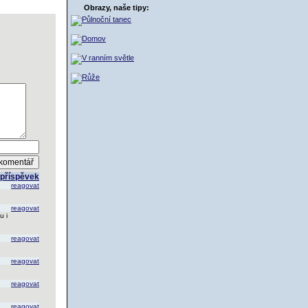
ŠÍK
Obrazy, naše tipy:
t příspěvek
reagovat
reagovat
u i
reagovat
reagovat
reagovat
reagovat