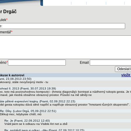
ÚVODNÍ STRANA
|
AUTOŘI
|
PŘIHLÁSIT
|
KONTAKT
|
KO
r Drgáč
tulek
*
mentář
*
éno
*
Email
vloži
skuse k autorovi
anti, 23.08.2013 23:50)
kovaný, stále nevyčerpný motiv - tu
ohrad II. 2013 (Franti, 30.07.2013 19:39)
o, toto má pozoruhodnou kompozici - (hmota diagonály)- kontrast a nádherný rukopis gesta. Je t
ímavé, jak modrá obsáhne obrazový prostor. Působí na mě silněji ne
áte pěkné expresívní krajiny. (Franti, 02.09.2012 22:15)
lid gesta rukopisu dává silné napětí a naplňuje obrazový prostor "hmotami různých skupenství".
Re: Díky. (Lubor Drgá, 05.09.2012 22:51)
Děkuji moc, kdybyste chtěl, mů
Re: Je (Franti, 22.09.2012 12:40)
Vrátil jsem se k odkazu na Visible Art net a zbě
Re: prohlédl jsem si odkaz - diky (Franti, 07.09.2012 10:25)