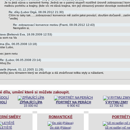
Je tu jistá výzva u samotné formy. Jedná se o patrný stupeň rozdílné úrovně zobrazovací ko
malbou portrétu a krajiny, (kde víc mi dává krajina, ten její obrazový prostor dovoluje svobodně
Re: díky (Lubor Drgá, 08.09.2012 21:30)
Cítím to taky tak......zobrazovací konvence mě zatím jaksi provází, doufám dočasně...zatí
"vedlej
Re: zobrazovací konvence motivu (Franti, 09.09.2012 12:43)
Nemyslím si,
tava (Belisová Eva, 18.09.2009 12:53)
la som na Va
tna (Du, 06.05.2008 13:18)
zdar Lubo,
bec jsem netu
Re: (Lubor, 06.05.2008 23:14)
Ahoj Du
telík (Hynek, 01.12.2005 11:26)
telíky jsou tématem který se ztvárňuje a dá ztvárňovat tolika styly a náladami,
é díla, umění které si můžete zakoupit.
DOLÍ
ZPÍVAJÍCÍ LÍPA
PORTRÉT NA PERÁCH
V RYTMU ZIMY
č
15 000 Kč
6 900 Kč
13 700 Kč
ERNÍ SMĚRY
ROMANTICKÉ
PORTRÉT
LETIŠTĚ
Do dáli (Pálava)
Už mi radšej nič n