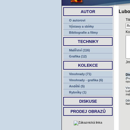
Lubo
AUTOR
Ti
O autorovi
Výstavy a sbírky
Ko
Bibliografie a filmy
TECHNIKY
Malířství (116)
Grafika (12)
Jm
KOLEKCE
Vinohrady (71)
Di
(Fr
Vinohrady - grafika (6)
opa
Andělé (5)
Vin
Lub
Rybníky (1)
zaj
DISKUSE
Děl
Nek
PRODEJ OBRAZŮ