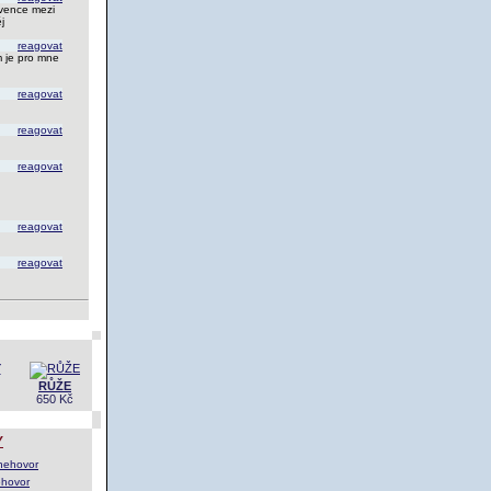
nvence mezi
j
reagovat
m je pro mne
reagovat
reagovat
reagovat
reagovat
reagovat
RŮŽE
650 Kč
Y
ehovor