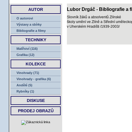
ÚVOD
Lubor Drgáč - Bibliografie a f
AUTOR
Slovník žáků a absolventů Zlínské
O autorovi
školy umění ve Zlíně a Střední uměleck
Výstavy a sbírky
v Uherském Hradišti /1939-2003/
Bibliografie a filmy
TECHNIKY
Malířství (116)
Grafika (12)
KOLEKCE
Vinohrady (71)
Vinohrady - grafika (6)
Andělé (5)
Rybníky (1)
DISKUSE
PRODEJ OBRAZŮ