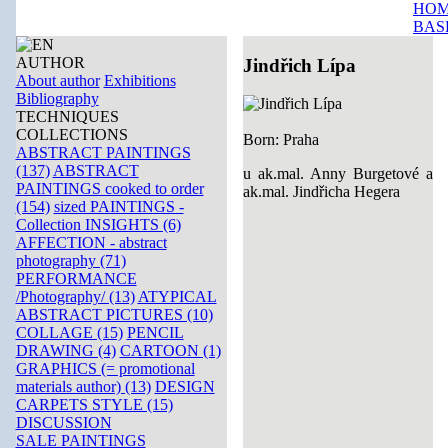
HOM
BAS
AUTHOR
Jindřich Lípa
About author
Exhibitions
Bibliography
TECHNIQUES
COLLECTIONS
Born: Praha
ABSTRACT PAINTINGS
(137)
ABSTRACT
u ak.mal. Anny Burgetové a
PAINTINGS cooked to order
ak.mal. Jindřicha Hegera
(154)
sized PAINTINGS -
Collection INSIGHTS (6)
AFFECTION - abstract
photography (71)
PERFORMANCE
/Photography/ (13)
ATYPICAL
ABSTRACT PICTURES (10)
COLLAGE (15)
PENCIL
DRAWING (4)
CARTOON (1)
GRAPHICS (= promotional
materials author) (13)
DESIGN
CARPETS STYLE (15)
DISCUSSION
SALE PAINTINGS