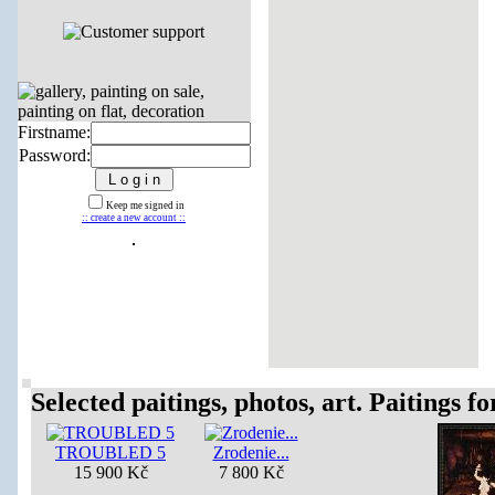
Firstname:
Password:
Keep me signed in
:: create a new account ::
Selected paitings, photos, art. Paitings for
TROUBLED 5
Zrodenie...
15 900 Kč
7 800 Kč