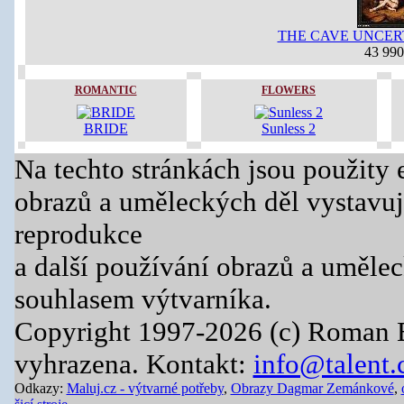
THE CAVE UNCER
43 99
ROMANTIC
FLOWERS
BRIDE
Sunless 2
Na techto stránkách jsou použity 
obrazů a uměleckých děl vystavuj
reprodukce
a další používání obrazů a uměle
souhlasem výtvarníka.
Copyright 1997-2026 (c) Roman 
vyhrazena. Kontakt:
info@talent.
Odkazy:
Maluj.cz - výtvarné potřeby
,
Obrazy Dagmar Zemánkové
,